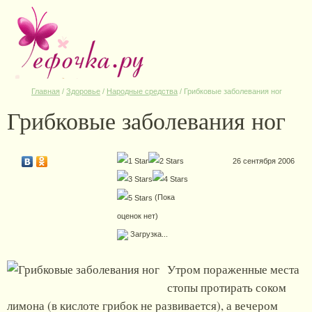
Главная
/
Здоровье
/
Народные средства
/
Грибковые заболевания ног
Грибковые заболевания ног
26 сентября 2006
(Пока
оценок нет)
Загрузка...
Утром пораженные места
стопы протирать соком
лимона (в кислоте грибок не развивается), а вечером