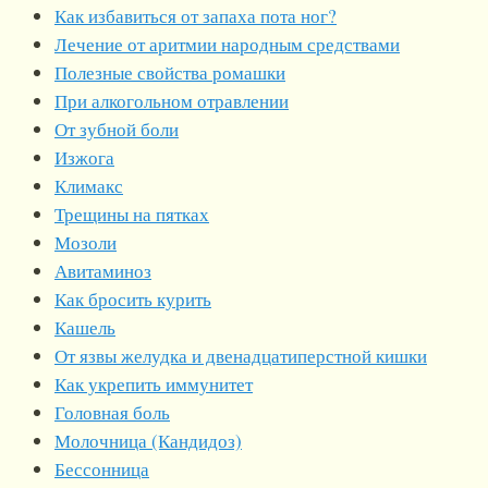
Как избавиться от запаха пота ног?
Лечение от аритмии народным средствами
Полезные свойства ромашки
При алкогольном отравлении
От зубной боли
Изжога
Климакс
Трещины на пятках
Мозоли
Авитаминоз
Как бросить курить
Кашель
От язвы желудка и двенадцатиперстной кишки
Как укрепить иммунитет
Головная боль
Молочница (Кандидоз)
Бессонница