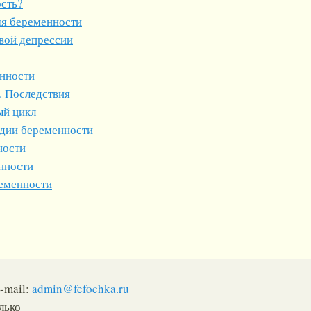
ость?
я беременности
вой депрессии
нности
. Последствия
ый цикл
дии беременности
ности
нности
еменности
-mail:
admin@fefochka.ru
лько