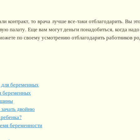
али контракт, то врача лучше все-таки отблагодарить. Вы эт
вую палату. Еще вам могут деньги понадобиться, когда надо 
 можете по своему усмотрению отблагодарить работников ро
р для беременных
я беременных
нщины
 зачать двойню
 ребенка?
ремя беременности