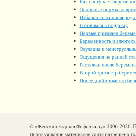
Как наступает беременн
Основные нормы во врем
Избавьтесь от послеродо
Готовимся к роддому
Первые признаки береме
Беременность и алкоголь
Овуляция и менструальн
Ощущения на ранней ста
Растяжки после беремен
Второй триместр береме
Последний триместр бер
© «Женский журнал Фефочка.ру» 2006-2026. E
Использование материалов сайта разрешено то