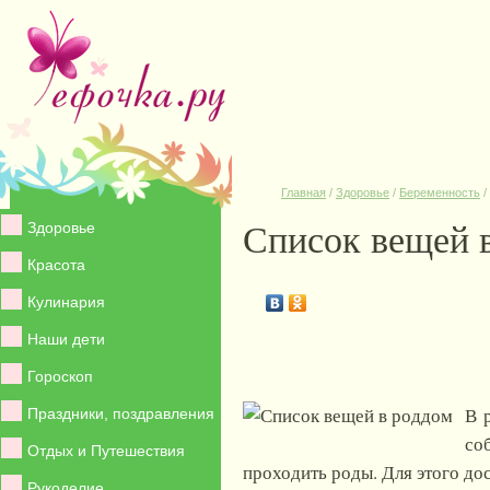
Главная
/
Здоровье
/
Беременность
/
Список вещей 
Здоровье
Красота
Кулинария
Наши дети
Гороскоп
В 
Праздники, поздравления
со
Отдых и Путешествия
проходить роды. Для этого дос
Рукоделие