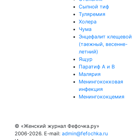
Сыпной тиф
Туляремия
Холера
Чума
Энцефалит клещевой
(таежный, весенне-
летний)
Ящур
Паратиф А и В
Малярия
Менингококковая
инфекция
Менингококцемия
© «Женский журнал Фефочка.ру»
2006-2026. E-mail:
admin@fefochka.ru