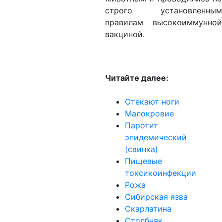
строго установленным
правилам высокоиммунной
вакциной.
Читайте далее:
Отекают ноги
Малокровие
Паротит
эпидемический
(свинка)
Пищевые
токсикоинфекции
Рожа
Сибирская язва
Скарлатина
Столбняк