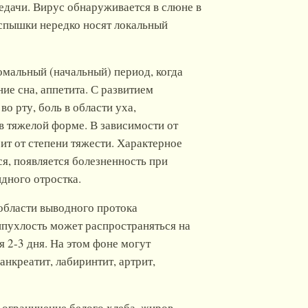
едачи. Вирус обнаруживается в слюне в
Вспышки нередко носят локальный
мальный (начальный) период, когда
ие сна, аппетита. С развитием
о рту, боль в области уха,
 в тяжелой форме. В зависимости от
ит от степени тяжести. Характерное
я, появляется болезненность при
идного отростка.
области выводного протока
ипухлость может распространяться на
 2-3 дня. На этом фоне могут
нкреатит, лабиринтит, артрит,
ограничение белого хлеба, жиров,