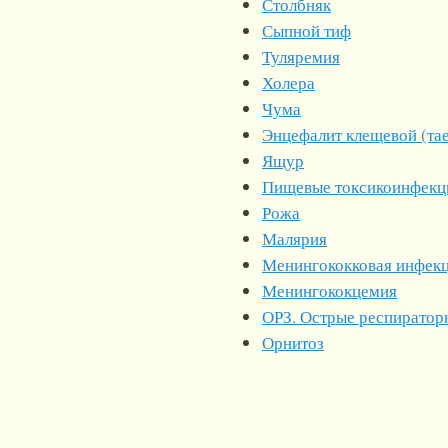
Столбняк
Сыпной тиф
Туляремия
Холера
Чума
Энцефалит клещевой (та
Ящур
Пищевые токсикоинфекц
Рожа
Малярия
Менингококковая инфек
Менингококцемия
ОРЗ. Острые респиратор
Орнитоз