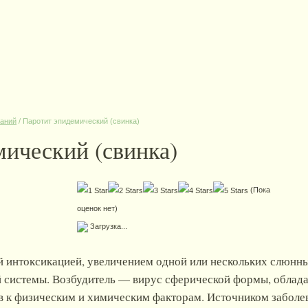
ваний
/
Паротит эпидемический (свинка)
ический (свинка)
(Пока
оценок нет)
Загрузка...
й интоксикацией, увеличением одной или нескольких слюнн
й системы. Возбудитель — вирус сферической формы, облад
 к физическим и химическим факторам. Источником заболев