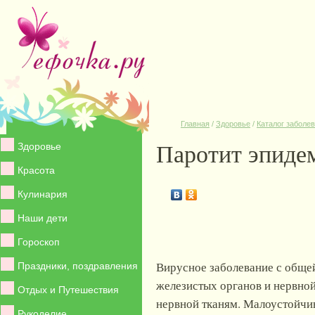
Главная
/
Здоровье
/
Каталог заболе
Паротит эпидем
Здоровье
Красота
Кулинария
Наши дети
Гороскоп
Вирусное заболевание с обще
Праздники, поздравления
железистых органов и нервно
Отдых и Путешествия
нервной тканям. Малоустойчив
Рукоделие