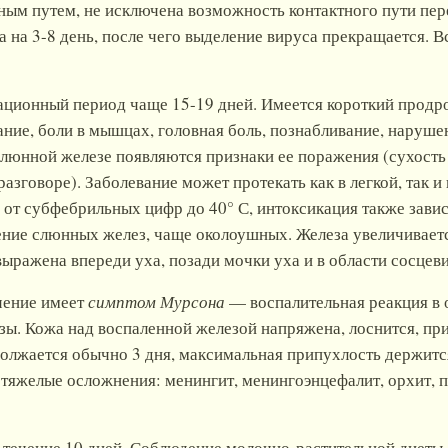
ым путем, не исключена возможность контактного пути пер
 на 3-8 день, после чего выделение вируса прекращается. 
ционный период чаще 15-19 дней. Имеется короткий продро
ание, боли в мышцах, головная боль, познабливание, нарушен
люнной железе появляются признаки ее поражения (сухость в
зговоре). Заболевание может протекать как в легкой, так и
 от субфебрильных цифр до 40° С, интоксикация также завис
ние слюнных желез, чаще околоушных. Железа увеличиваетс
выражена впереди уха, позади мочки уха и в области сосцев
чение имеет
симптом Мурсона
— воспалительная реакция в 
ы. Кожа над воспаленной железой напряжена, лоснится, пр
лжается обычно 3 дня, максимальная припухлость держится
 тяжелые осложнения: менингит, менингоэнцефалит, орхит, па
течение 10 дней. Соблюдение молочно-растительной диеты, 