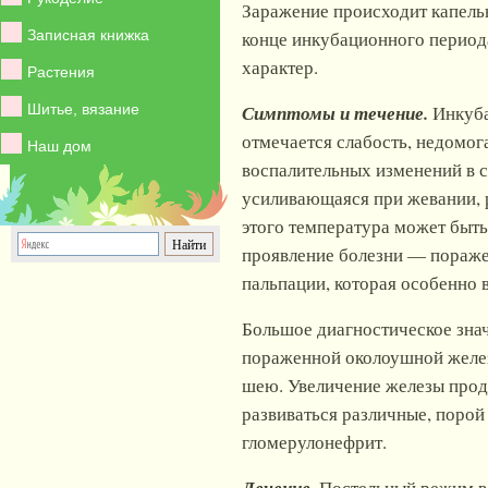
Заражение происходит капельн
Записная книжка
конце инкубационного периода
характер.
Растения
Шитье, вязание
Симптомы и течение.
Инкуба
отмечается слабость, недомог
Наш дом
воспалительных изменений в с
усиливающаяся при жевании, ра
этого температура может быть
проявление болезни — пораже
пальпации, которая особенно 
Большое диагностическое зна
пораженной околоушной желез
шею. Увеличение железы продо
развиваться различные, порой
гломерулонефрит.
Постельный режим в 