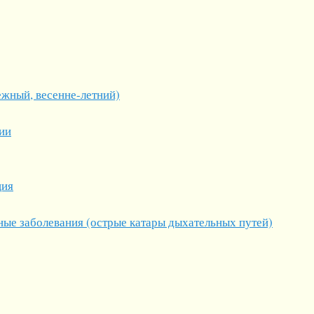
ежный, весенне-летний)
ии
ция
ные заболевания (острые катары дыхательных путей)