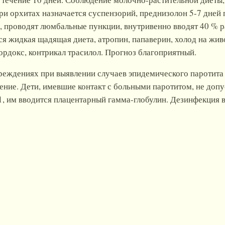
При орхитах назначается суспензорий, преднизолон 5-7 дней
, проводят люмбальные пункции, внутривенно вводят 40 % 
ся жидкая щадящая диета, атропин, папаверин, холод на жив
докс, контрикал трасилол. Прогноз благоприятный.
реждениях при выявлении случаев эпидемического паротита у
ние. Дети, имевшие контакт с больными паротитом, не допу
, им вводится плацентарный гамма-глобулин. Дезинфекция в