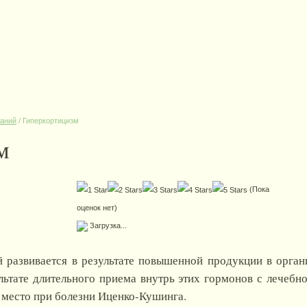
ваний
/
Гиперкортицизм
м
(Пока
оценок нет)
Загрузка...
й развивается в результате повышенной продукции в орга
ультате длительного приема внутрь этих гормонов с лечеб
 место при болезни Иценко-Кушинга.