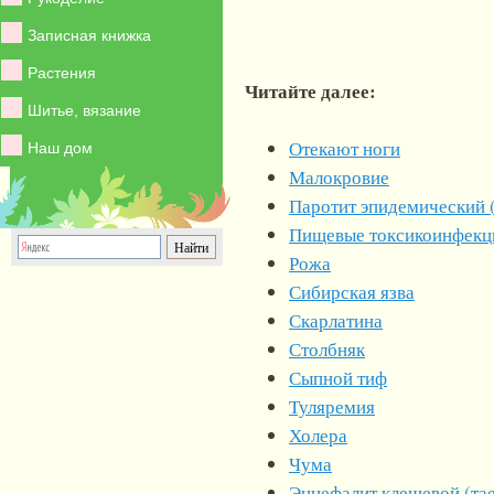
Записная книжка
Растения
Читайте далее:
Шитье, вязание
Отекают ноги
Наш дом
Малокровие
Паротит эпидемический 
Пищевые токсикоинфекц
Рожа
Сибирская язва
Скарлатина
Столбняк
Сыпной тиф
Туляремия
Холера
Чума
Энцефалит клещевой (та