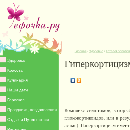
Главная
/
Здоровье
/
Каталог заболе
Гиперкортициз
Здоровье
Красота
Кулинария
Наши дети
Гороскоп
Комплекс симптомов, которы
Праздники, поздравления
глюкокортикоидов, или в рез
Отдых и Путешествия
астме). Гиперкортицизм имеет
Рукоделие