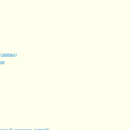
(свинка)
ии
ежный, весенне-летний)