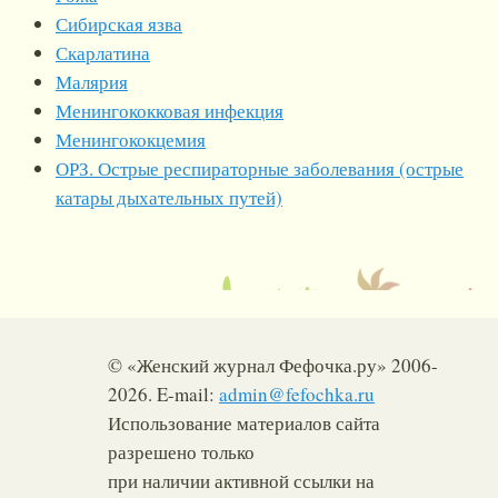
Сибирская язва
Скарлатина
Малярия
Менингококковая инфекция
Менингококцемия
ОРЗ. Острые респираторные заболевания (острые
катары дыхательных путей)
© «Женский журнал Фефочка.ру» 2006-
2026. E-mail:
admin@fefochka.ru
Использование материалов сайта
разрешено только
при наличии активной ссылки на