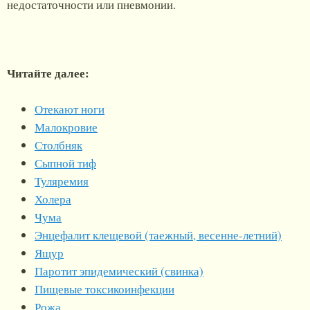
недостаточности или пневмонии.
Читайте далее:
Отекают ноги
Малокровие
Столбняк
Сыпной тиф
Туляремия
Холера
Чума
Энцефалит клещевой (таежный, весенне-летний)
Ящур
Паротит эпидемический (свинка)
Пищевые токсикоинфекции
Рожа