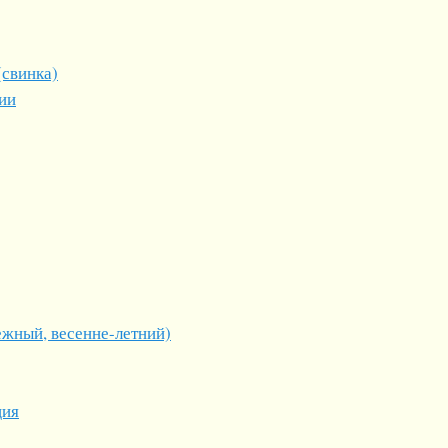
(свинка)
ии
ежный, весенне-летний)
ция