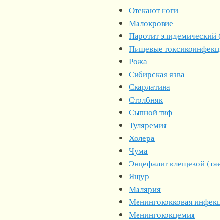
Отекают ноги
Малокровие
Паротит эпидемический 
Пищевые токсикоинфекц
Рожа
Сибирская язва
Скарлатина
Столбняк
Сыпной тиф
Туляремия
Холера
Чума
Энцефалит клещевой (та
Ящур
Малярия
Менингококковая инфек
Менингококцемия