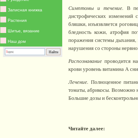
Симптомы и течение.
В пе
Записная книжка
дистрофических изменений с
Растения
бляшки, изъязвляется рогови
Шитье, вязание
бледность кожи, атрофия п
поражения системы дыхания, м
Наш дом
нарушения со стороны нервно
Распознавание
проводится н
крови уровень витамина А сни
Лечение.
Полноценное питани
томаты, абрикосы. Возможно н
Большие дозы и бесконтрольно
Читайте далее: