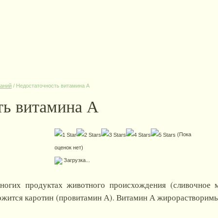
ваний
/
Недостаточность витамина А
ть витамина А
(Пока
оценок нет)
Загрузка...
огих продуктах животного происхождения (сливочное м
ржится каротин (провитамин А). Витамин А жирорастворимы