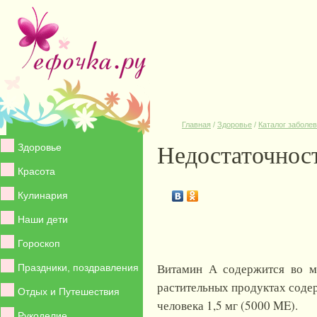
Главная
/
Здоровье
/
Каталог заболе
Недостаточнос
Здоровье
Красота
Кулинария
Наши дети
Гороскоп
Витамин А содержится во мн
Праздники, поздравления
растительных продуктах соде
Отдых и Путешествия
человека 1,5 мг (5000 ME).
Рукоделие