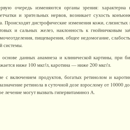
рвую очередь изменяются органы зрения: характерна но
етчатки и зрительных нервов, возникает сухость конъюн
ца. Происходят дистрофические изменения кожи, слизистых
отовых и сальных желез, наклонность к гнойничковым з
очеотделения, пищеварения, общее недомогание, слабость,
й системы.
а основе данных анамнеза и клинической картины, при б
жается ниже 100 мкг/л, каротина — ниже 200 мкг/л.
е с включением продуктов, богатых ретинолом и каротин
азначение ретинола в суточной дозе взрослому от 10000 до
е лечение могут вызвать гипервитаминоз А.