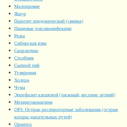
Малокровие
Ящур
Паротит эпидемический (свинка)
Пищевые токсикоинфекции
Рожа
Сибирская язва
Скарлатина
Столбняк
Сыпной тиф
Туляремия
Холера
Чума
Энцефалит клещевой (таежный, весенне-летний)
Менингококцемия
ОРЗ. Острые респираторные заболевания (острые
катары дыхательных путей)
Орнитоз