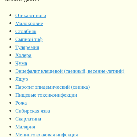
Отекают ноги
Малокровие
Столбняк
Сыпной тиф
Туляремия
Холера
Чума
Энцефалит клещевой (таежный, весенне-летний)
Ящур
Паротит эпидемический (свинка)
Пищевые токсикоинфекции
Рожа
Сибирская язва
Скарлатина
Малярия
Менингококковая инфекция