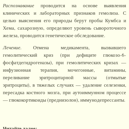
Распознавание
проводится на основе выявления
клинических и лабораторных признаков гемолиза. С
целью выяснения его природы берут пробы Кумбса и
Хема, сахарозную, определяют уровень сывороточного
железа, проводится генетическое обследование.
Лечение.
Отмена медикамента, вызвавшего
гемолитический криз (при дефиците глюкозо-6-
фосфатдегидрогеназы), при гемолитических кризах —
инфузионная терапия, мочегонные, витамины,
переливание эритроцитарной массы (отмытые
эритроциты), в тяжелых случаях — удаление селезенки,
пересадка костного мозга, при аутоиммунном процессе
— глюкокортикоиды (преднизолон), иммунодепрессанты.
Читайте далее: