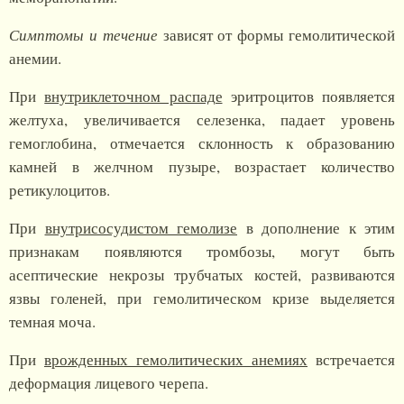
Симптомы и течение
зависят от формы гемолитической
анемии.
При
внутриклеточном распаде
эритроцитов появляется
желтуха, увеличивается селезенка, падает уровень
гемоглобина, отмечается склонность к образованию
камней в желчном пузыре, возрастает количество
ретикулоцитов.
При
внутрисосудистом гемолизе
в дополнение к этим
признакам появляются тромбозы, могут быть
асептические некрозы трубчатых костей, развиваются
язвы голеней, при гемолитическом кризе выделяется
темная моча.
При
врожденных гемолитических анемиях
встречается
деформация лицевого черепа.