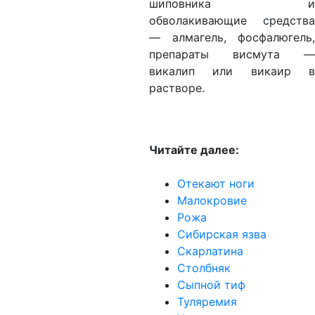
шиповника и
обволакивающие средства
— алмагель, фосфалюгель,
препараты висмута —
викалип или викаир в
растворе.
Читайте далее:
Отекают ноги
Малокровие
Рожа
Сибирская язва
Скарлатина
Столбняк
Сыпной тиф
Туляремия