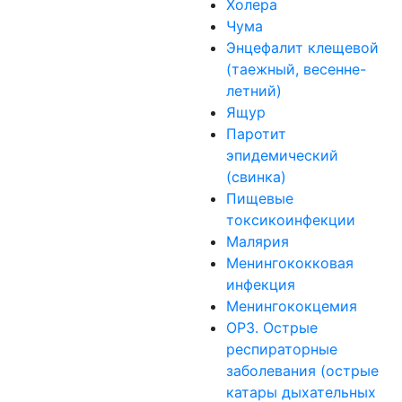
Холера
Чума
Энцефалит клещевой
(таежный, весенне-
летний)
Ящур
Паротит
эпидемический
(свинка)
Пищевые
токсикоинфекции
Малярия
Менингококковая
инфекция
Менингококцемия
ОРЗ. Острые
респираторные
заболевания (острые
катары дыхательных