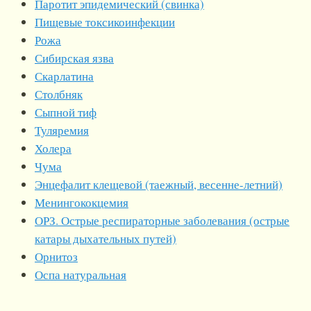
Паротит эпидемический (свинка)
Пищевые токсикоинфекции
Рожа
Сибирская язва
Скарлатина
Столбняк
Сыпной тиф
Туляремия
Холера
Чума
Энцефалит клещевой (таежный, весенне-летний)
Менингококцемия
ОРЗ. Острые респираторные заболевания (острые
катары дыхательных путей)
Орнитоз
Оспа натуральная