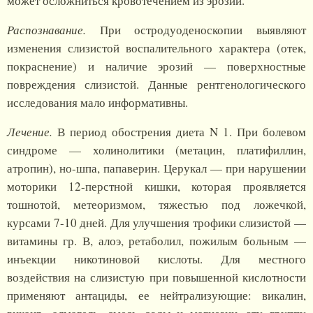
может осложниться кровотечением из эрозий.
Распознавание.
При остродуоденоскопии выявляют
изменения слизистой воспалительного характера (отек,
покраснение) и наличие эрозий — поверхностные
повреждения слизистой. Данные рентгенологического
исследования мало информативны.
Лечение.
В период обострения диета N 1. При болевом
синдроме — холинолитики (метацин, платифиллин,
атропин), но-шпа, папаверин. Церукал — при нарушении
моторики 12-перстной кишки, которая проявляется
тошнотой, метеоризмом, тяжестью под ложечкой,
курсами 7-10 дней. Для улучшения трофики слизистой —
витамины гр. В, алоэ, ретаболил, пожилым больным —
инъекции никотиновой кислоты. Для местного
воздействия на слизистую при повышенной кислотности
применяют антациды, ее нейтрализующие: викалин,