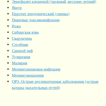
Энцефалит клещевой (таежный, весенне-летний)
Ящур
Паротит эпидемический (свинка)
Пищевые токсикоинфекции
Рожа
Сибирская язва
Скарлатина
Столбняк
Сыпной тиф
Туляремия
Малярия
Менингококковая инфекция
Менингококцемия
ОРЗ. Острые респираторные заболевания (острые
катары дыхательных путей)