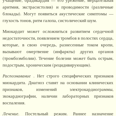
учащение, брадикардия — его урежение, мерцательная
аритмия, экстрасистолия) и проводимости (различные
блокады). Могут появиться акустические симптомы —
глухость тонов, ритм галопа, систолический шум.
Миокардит может осложниться развитием сердечной
недостаточности, появлением тромбов в полостях сердца,
которые, в свою очередь, разнесенные током кропи,
вызывают омертвение (инфаркты) других органов
(тромбоэмболии). Течение болезни может быть острым,
подострым, хроническим (рецидивирующим).
Распознавание
. Нет строго специфических признаков
миокардита. Диагноз ставят на основании клинических
признаков, изменений электрокардиограммы,
эхокардиографии, наличии лабораторных признаков
воспаления.
Лечение.
Постельный режим. Раннее назначение