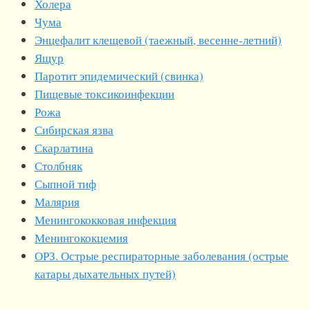
Холера
Чума
Энцефалит клещевой (таежный, весенне-летний)
Ящур
Паротит эпидемический (свинка)
Пищевые токсикоинфекции
Рожа
Сибирская язва
Скарлатина
Столбняк
Сыпной тиф
Малярия
Менингококковая инфекция
Менингококцемия
ОРЗ. Острые респираторные заболевания (острые
катары дыхательных путей)