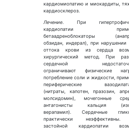
кардиомиопатию и миокардиты, тя
кардиосклероз.
Лечение
. При гипертрофиче
кардиопатии примен
бетаадреноблокаторы (анапр
обзидан, индерал), при нарушении
оттока крови из сердца воз
хирургический метод. При раз
сердечной недостаточн
ограничивают физические нагр
потребление соли и жидкости, при
периферические вазодилата
(нитраты, капотен, празозин, апр
молсидомин), мочегонные сред
антагонисты кальция (изоп
верапамил). Сердечные глик
практически неэффективны.
застойной кардиопатии воз