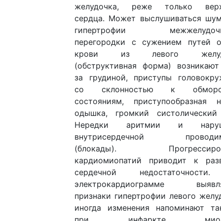
желудочка, реже только вер
сердца. Может выслушиваться шум
гипертрофии межжелудочк
перегородки с сужением путей о
крови из левого желуд
(обструктивная форма) возникают
за грудиной, приступы головокру
со склонностью к обморо
состояниям, приступообразная н
одышка, громкий систолический
Нередки аритмии и наруш
внутрисердечной проводим
(блокады). Прогрессиров
кардиомиопатий приводит к раз
сердечной недостаточности
электрокардиограмме выявл
признаки гипертрофии левого желу
иногда изменения напоминают та
при инфаркте миока