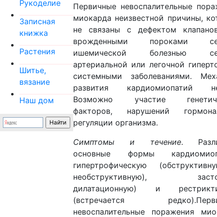
Рукоделие
Первичные невоспалительные пора
миокарда неизвестной причины, ко
Записная
не связаны с дефектом клапано
книжка
врожденными пороками сер
Растения
ишемической болезнью сер
артериальной или легочной гиперт
Шитье,
системными заболеваниями. Мех
вязание
развития кардиомиопатий не
Возможно участие генетиче
Наш дом
факторов, нарушений гормона
регуляции организма.
Симптомы и течение
.
Разл
основные формы кардиомиоп
гипертрофическую (обструктив
необструктивную), засто
дилатационную) и рестрикт
(встречается редко).Перви
невоспалительные поражения мио