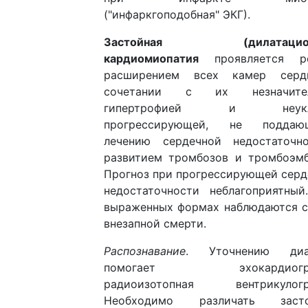
("инфаркгоподобная" ЭКГ).
Застойная (дилатациои
кардиомиопатия
проявляется р
расширением всех камер сер
сочетании с их незначител
гипертрофией и неукл
прогрессирующей, не поддаю
лечению сердечной недостаточно
развитием тромбозов и тромбоэмб
Прогноз при прогрессирующей серд
недостаточности неблагоприятный
выраженных формах наблюдаются с
внезапной смерти.
Распознавание
. Уточнению диа
помогает эхокардиогра
радиоизотопная вентрикулогр
Необходимо различать заст