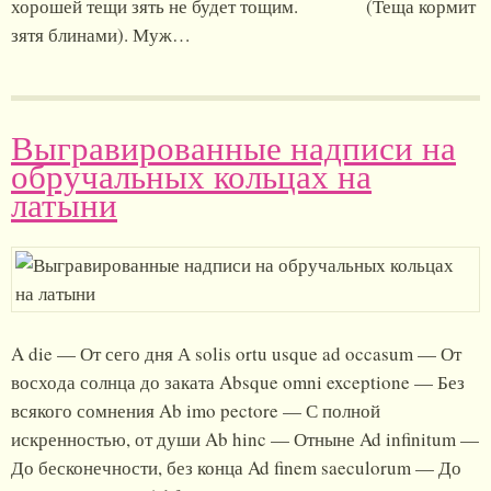
хорошей тещи зять не будет тощим. (Теща кормит
зятя блинами). Муж…
Выгравированные надписи на
обручальных кольцах на
латыни
A die — От сего дня А solis ortu usque ad occasum — От
восхода солнца до заката Absque omni exceptione — Без
всякого сомнения Ab imo pectore — С полной
искренностью, от души Ab hinc — Отныне Ad infinitum —
До бесконечности, без конца Ad finem saeculorum — До