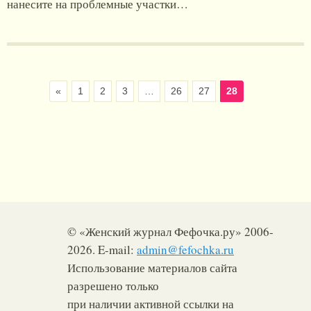
нанесите на проблемные участки…
«
1
2
3
…
26
27
28
© «Женский журнал Фефочка.ру» 2006-
2026. E-mail:
admin@fefochka.ru
Использование материалов сайта
разрешено только
при наличии активной ссылки на