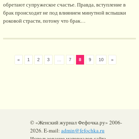
обретают супружеское счастье. Правда, вступление в
брак происходит не под влиянием минутной вспышки
роковой страсти, потому что брак…
«
1
2
3
…
7
8
9
10
»
© «Женский журнал Фефочка.ру» 2006-
2026. E-mail:
admin@fefochka.ru
Использование материалов сайта