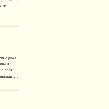
х не
оего рода
лом от
но себя
ненавидят…