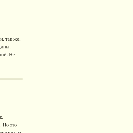
, так же,
щины,
ний. Не
к,
. Но это
деланы из