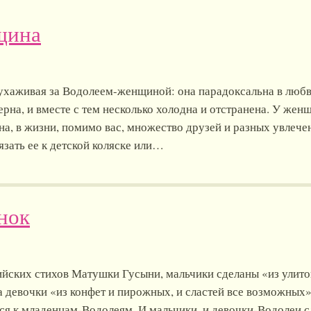
щина
 ухаживая за Водолеем-женщиной: она парадоксальна в любви
верна, и вместе с тем несколько холодна и отстранена. У жен
а, в жизни, помимо вас, множество друзей и разных увлече
язать ее к детской коляске или…
нок
ийских стихов Матушки Гусыни, мальчики сделаны «из улито
а девочки «из конфет и пирожных, и сластей все возможных»
ся к младенцам-Водолеям. И мальчики, и девочки-Водолеи с