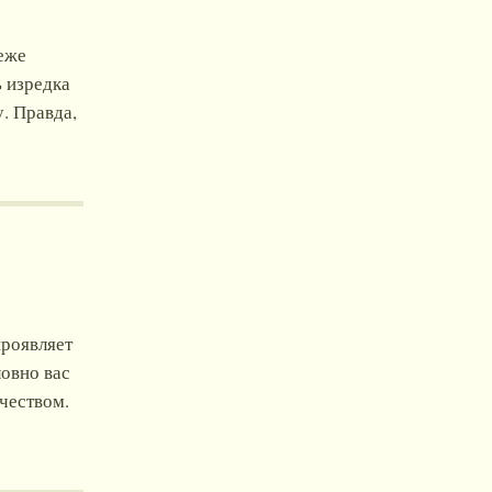
реже
ь изредка
у. Правда,
проявляет
ловно вас
ечеством.