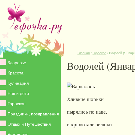
Главная
/
Гороскоп
/
Водолей (Январь
Водолей (Янва
Здоровье
Красота
Кулинария
Варкалось.
Наши дети
Хливкие шорьки
Гороскоп
пырялись по наве,
Праздники, поздравления
и хрюкотали зелюки
Отдых и Путешествия
Рукоделие