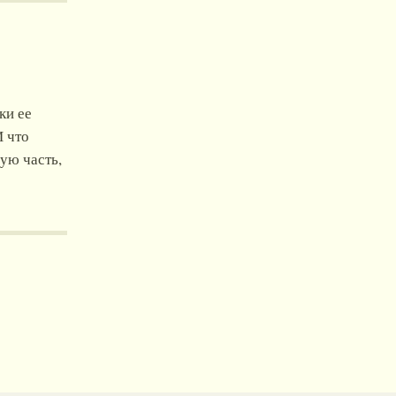
ки ее
И что
дую часть,