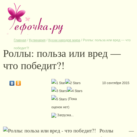
Главная
/
Кулинария
/
Кухни народов мира
/
Роллы: польза или вред — что
Роллы: польза или вред —
победит?!
что победит?!
10 сентября 2015
(Пока
оценок нет)
Загрузка...
Роллы —