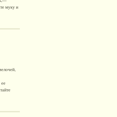
ок,—
те муку и
мелочей,
 ее
тайте