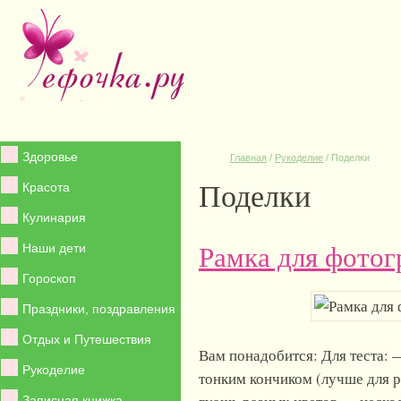
Здоровье
Главная
/
Рукоделие
/
Поделки
Поделки
Красота
Кулинария
Рамка для фотог
Наши дети
Гороскоп
Праздники, поздравления
Отдых и Путешествия
Вам понадобится: Для теста: 
Рукоделие
тонким кончиком (лучше для р
Записная книжка