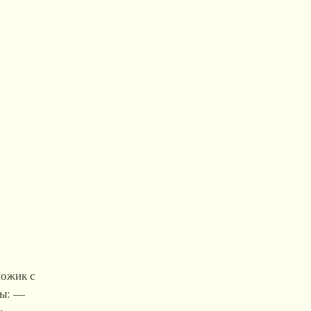
ножик с
ты: —