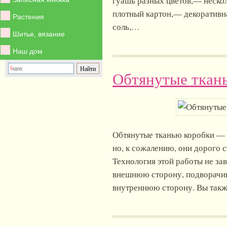
гуашь разных цветов,— неско
плотный картон,— декоративна
Растения
соль,…
Шитье, вязание
Наш дом
Обтянутые ткан
Обтянутые тканью коробки — 
но, к сожалению, они дорого 
Технология этой работы не зав
внешнюю сторону, подворачива
внутреннюю сторону. Вы так