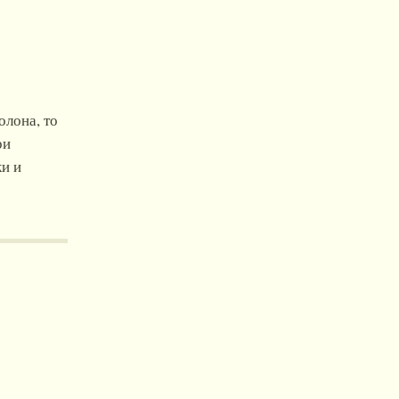
олона, то
ри
ки и