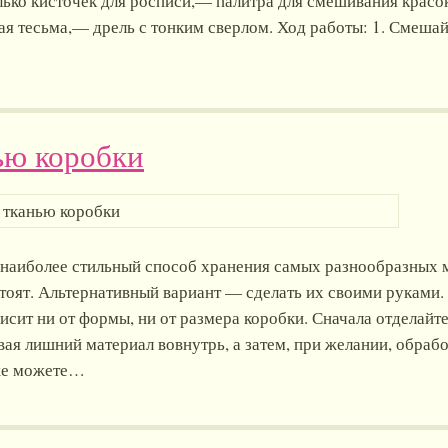
лько кисточек для росписи,— палитра для смешивания крас
я тесьма,— дрель с тонким сверлом. Ход работы: 1. Смешай
ью коробки
наиболее стильный способ хранения самых разнообразных 
стоят. Альтернативный вариант — сделать их своими руками.
исит ни от формы, ни от размера коробки. Сначала отделайте
я лишний материал вовнутрь, а затем, при желании, обрабо
же можете…