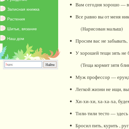
Вам сегодня хорошо — в
Записная книжка
Все равно вы от меня ник
Растения
(Нарисован малыш)
Шитье, вязание
Наш дом
Просим вас не забывать,
У хорошей тещи зять не 
(Теща кормит зятя блин
Муж профессор — ерунда
Легкой жизни не ищи, в
Хи-хи-хи, ха-ха-ха, буд
Тили-тили тесто — здесь
Бросил пить, курить , ру