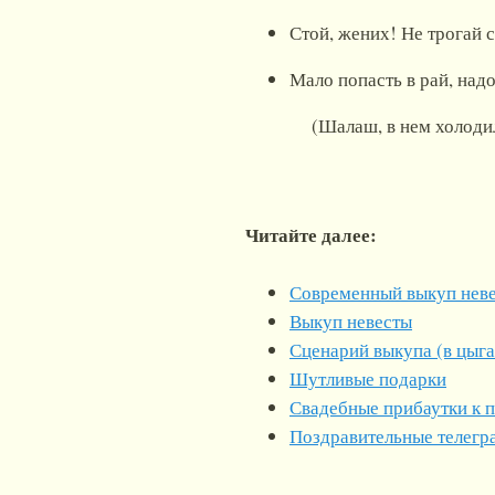
Стой, жених! Не трогай с
Мало попасть в рай, надо
(Шалаш, в нем холодильник
Читайте далее:
Современный выкуп нев
Выкуп невесты
Сценарий выкупа (в цыга
Шутливые подарки
Свадебные прибаутки к 
Поздравительные телег