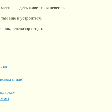
 места — здесь живет твоя невеста.
 там еще и устроиться.
, телевизор и т.д.).
есты
нском стиле)
подаркам
раммы