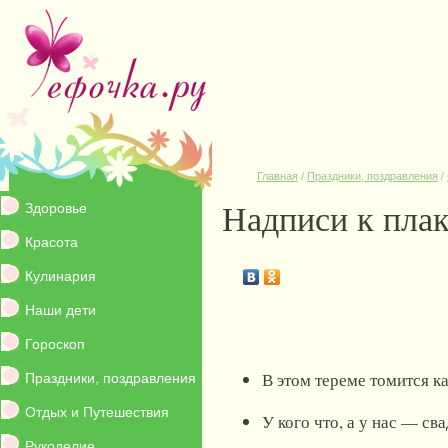
Главная
/
Праздники, поздравления
/
Надписи к пла
Здоровье
Красота
Кулинария
Наши дети
Гороскоп
В этом тереме томится ка
Праздники, поздравления
Отдых и Путешествия
У кого что, а у нас — сва
Рукоделие