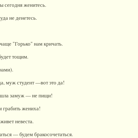
ы сегодня женитесь.
уда не денетесь.
 чаще "Горько" нам кричать.
будет тощим.
ами).
, муж студент —вот это да!
ышла замуж — не пищи!
ем грабить жениха!
 живет невеста.
гаться — будем бракосочетаться.