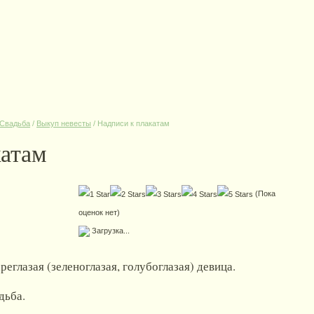
Свадьба
/
Выкуп невесты
/
Надписи к плакатам
катам
(Пока
оценок нет)
Загрузка...
реглазая (зеленоглазая, голубоглазая) девица.
дьба.