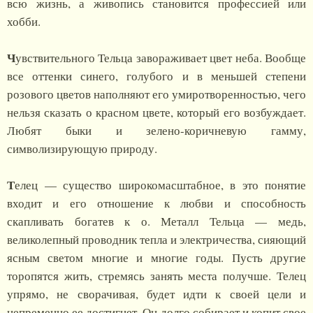
всю жизнь, а живопись становится профессией или
хобби.
Ч
увствительного Тельца завораживает цвет неба. Вообще
все оттенки синего, голубого и в меньшей степени
розового цветов наполняют его умиротворенностью, чего
нельзя сказать о красном цвете, который его возбуждает.
Любят быки и зелено-коричневую гамму,
символизирующую природу.
Т
елец — существо широкомасштабное, в это понятие
входит и его отношение к любви и способность
скапливать богатев к о. Металл Тельца — медь,
великолепный проводник тепла и электричества, сияющий
ясным светом многие и многие годы. Пусть другие
торопятся жить, стремясь занять места получше. Телец
упрямо, не сворачивая, будет идти к своей цели и
непременно ее достигнет. Он долго собирает и копит свое