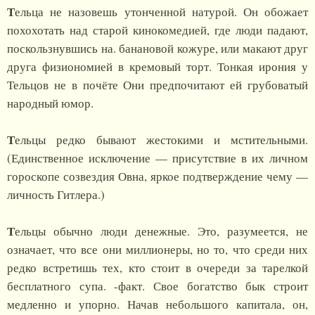
Т
ельца не назовешь утонченной натурой. Он обожает
похохотать над старой кинокомедией, где люди падают,
поскользнувшись на. банановой кожуре, или макают друг
друга физиономией в кремовый торт. Тонкая ирония у
Тельцов не в почёте Они предпочитают ей грубоватый
народный юмор.
Т
ельцы редко бывают жестокими и мстительными.
(Единственное исключение — присутствие в их личном
гороскопе созвездия Овна, яркое подтверждение чему —
личность Гитлера.)
Т
ельцы обычно люди денежные. Это, разумеется, не
означает, что все они миллионеры, но то, что среди них
редко встретишь тех, кто стоит в очереди за тарелкой
бесплатного супа. -факт. Свое богатство бык строит
медленно и упорно. Начав небольшого капитала, он,