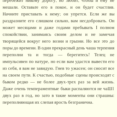
перебежит никому дорогу, но любит, чтобы и ему не
мешали. Оставьте его в покое, и он будет счастлив.
Начните приставать к нему; он упрется. Если же вы
раздразните его слишком сильно, вам несдобровать. Он
может месяцами и даже годами пребывать I полном
спокойствии, занимаясь своим делом и не замечая
творящейся вокруг него возни и грызни. Но все это до
поры до времени. В один прекрасный день чаша терпения
переполни та и тогда — берегитесь! Телец не
импульсивен по натуре, но если вам удастся вывести его
из себя, я вам не завидую. Гнев то ужасен; он сносит все
на своем пути. К счастью, подобные сцены происходят с
быком редко — не более двух-трех раз за вей жизнь.
Даже очень темпераментные быки распаляются не чаШ1
двух раз в год, но зато в такие моменты они страшны:
переполняющая их слепая ярость безгранична.