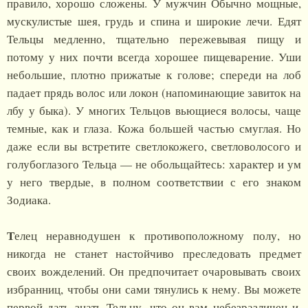
правило, хорошо сложены. У мужчин Обычно мощные,
мускулистые шея, грудь и спина и широкие лечи. Едят
Тельцы медленно, тщательно пережевывая пищу и
потому у них почти всегда хорошее пищеварение. Уши
небольшие, плотно прижатые к голове; спереди на лоб
падает прядь волос или локон (напоминающие завиток на
лбу у быка). У многих Тельцов вьющиеся волосы, чаще
темные, как и глаза. Кожа большей частью смуглая. Но
даже если вы встретите светлокожего, светловолосого и
голубоглазого Тельца — не обольщайтесь: характер и ум
у него твердые, в полном соответствии с его знаком
Зодиака.
Т
елец неравнодушен к противоположному полу, но
никогда не станет настойчиво преследовать предмет
своих вожделений. Он предпочитает очаровывать своих
избранниц, чтобы они сами тянулись к нему. Вы можете
первой дать знать Тельцу, что он вам небезразличен и,