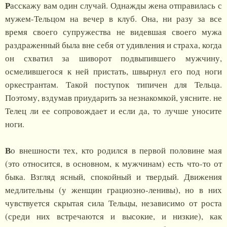
Р
асскажу вам один случай. Однажды жена отправилась с
мужем-Тельцом на вечер в клуб. Она, ни разу за все
время своего супружества не видевшая своего мужа
раздраженный была вне себя от удивления и страха, когда
он схватил за шиворот подвыпившего мужчину,
осмелившегося к ней пристать, швырнул его под ноги
оркестрантам. Такой поступок типичен для Тельца.
Поэтому, вздумав приударить за незнакомкой, уясните. не
Телец ли ее сопровождает и если да, то лучше уносите
ноги.
В
о внешности тех, кто родился в первой половине мая
(это относится, в основном, к мужчинам) есть что-то от
быка. Взгляд ясный, спокойный и твердый. Движения
медлительны (у женщин грациозно-ленивы), но в них
чувствуется скрытая сила Тельцы, независимо от роста
(среди них встречаются и высокие, и низкие), как