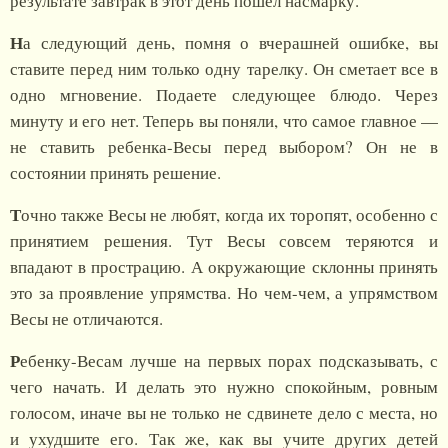
результате завтрак в этот день пошел насмарку.
Н
а следующий день, помня о вчерашней ошибке, вы
ставите перед ним только одну тарелку. Он сметает все в
одно мгновение. Подаете следующее блюдо. Через
минуту и его нет. Теперь вы поняли, что самое главное —
не ставить ребенка-Весы перед выбором? Он не в
состоянии принять решение.
Т
очно также Весы не любят, когда их торопят, особенно с
принятием решения. Тут Весы совсем теряются и
впадают в прострацию. А окружающие склонны принять
это за проявление упрямства. Но чем-чем, а упрямством
Весы не отличаются.
Р
ебенку-Весам лучше на первых порах подсказывать, с
чего начать. И делать это нужно спокойным, ровным
голосом, иначе вы не только не сдвинете дело с места, но
и ухудшите его. Так же, как вы учите других детей