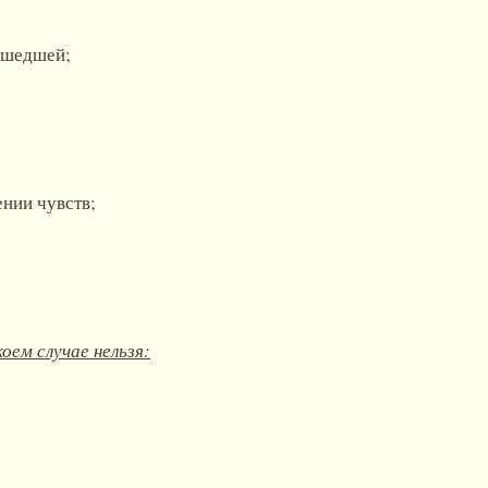
сшедшей;
нии чувств;
оем случае нельзя: