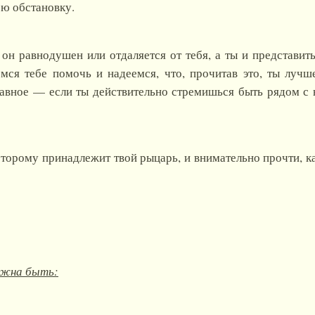
ю обстановку.
и он равнодушен или отдаляется от тебя, а ты и представи
мся тебе помочь и надеемся, что, прочитав это, ты луч
вное — если ты действительно стремишься быть рядом с ни
которому принадлежит твой рыцарь, и внимательно прочти, ка
лжна быть: