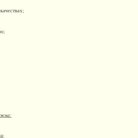
качествах;
ю;
лжна:
й;