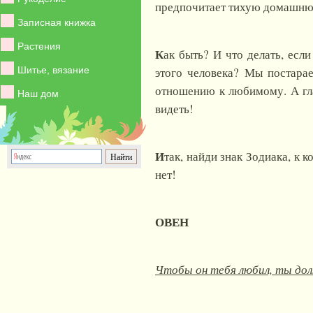
предпочитает тихую домашню
Записная книжка
Растения
К
ак быть? И что делать, есл
Шитье, вязание
этого человека? Мы постарае
отношению к любимому. А гла
Наш дом
видеть!
И
так, найди знак Зодиака, к 
нет!
ОВЕН
Чтобы он тебя любил, ты до