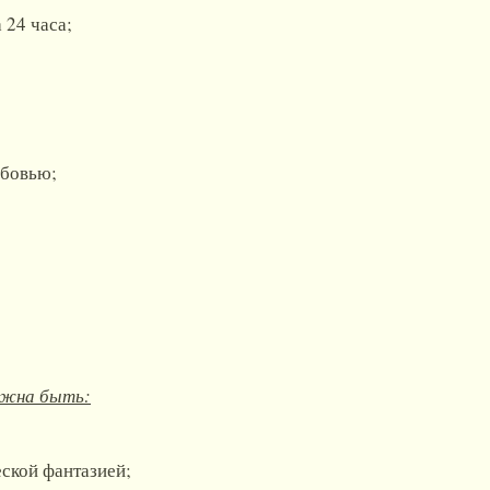
 24 часа;
юбовью;
лжна быть:
ской фантазией;