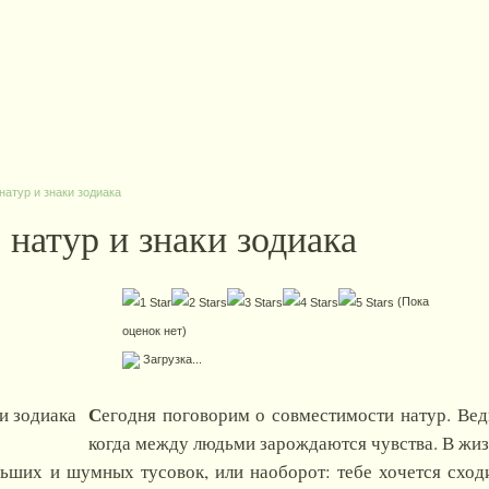
атур и знаки зодиака
натур и знаки зодиака
(Пока
оценок нет)
Загрузка...
С
егодня поговорим о совместимости натур. Ведь
когда между людьми зарождаются чувства. В жизн
льших и шумных тусовок, или наоборот: тебе хочется сход