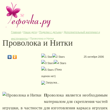
Главная
/
Наши дети
/
Поделки с детьми
/
Дополнительный материал и
Проволока и Нитки
инструменты
/
Проволока и Нитки
25 октября 2006
(Пока
оценок нет)
Загрузка...
П
роволока является необходимым
материалом для скрепления частей
игрушки, в частности для изготовления каркаса игрушек